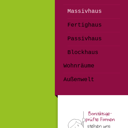
Massivhaus
Fertighaus
Passivhaus
Blockhaus
Wohnräume
Außenwelt