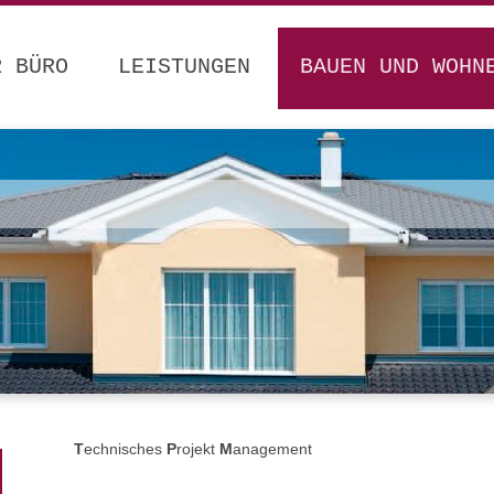
R BÜRO
LEISTUNGEN
BAUEN UND WOHN
T
echnisches
P
rojekt
M
anagement